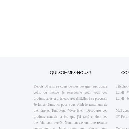
QUI SOMMES-NOUS ?
CO
Depuis 30 ans, au cours de mes voyages, aux quatre
Téléphon
coins du monde, je sélectionne pour vous des
Lundi - V
produits rares et précieux, très difficiles à se procurer.
Lundi - J
Je les ai réunis ici pour vous offrir le maximum de
bien-être et Tout Pour Vivre Bien
. Découvrez ces
Mail :
co
☞
produits naturels et bio que j'ai testé et dont les
Formu
bienfaits sont avérés. Nous entretenons une relation
authentique et loyale avec nos clients, nos
Courrier :