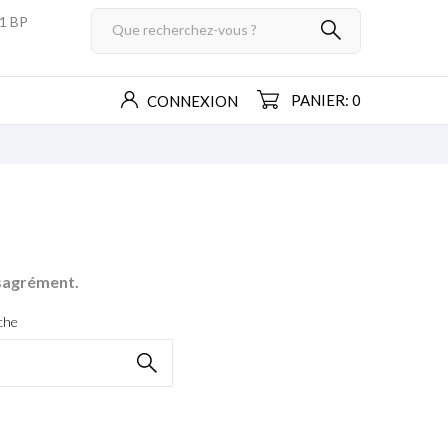
01 BP
PANIER: 0
CONNEXION
ésagrément.
che