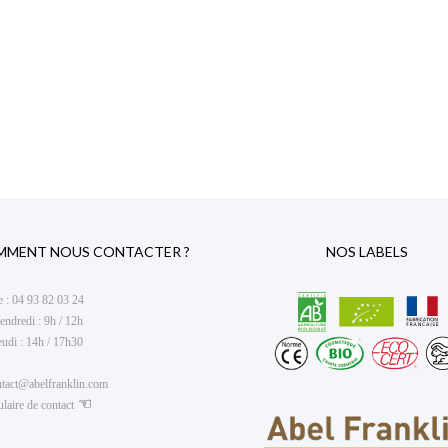
MMENT NOUS CONTACTER ?
NOS LABELS
e :
04 93 82 03 24
endredi : 9h / 12h
eudi : 14h / 17h30
ntact@abelfranklin.com
☜
laire de contact