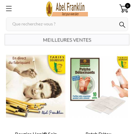
0
MEILLEURES VENTES
Bougies Hopi® Soin
Patch Détox