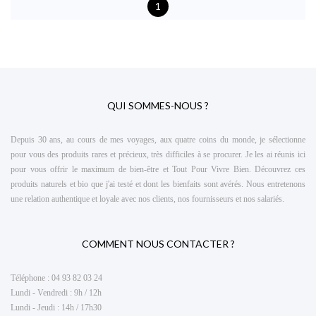
1
QUI SOMMES-NOUS ?
Depuis 30 ans, au cours de mes voyages, aux quatre coins du monde, je sélectionne
pour vous des produits rares et précieux, très difficiles à se procurer. Je les ai réunis ici
pour vous offrir le maximum de
bien-être et Tout Pour Vivre Bien
. Découvrez ces
produits naturels et bio que j'ai testé et dont les bienfaits sont avérés. Nous entretenons
une relation authentique et loyale avec nos clients, nos fournisseurs et nos salariés.
COMMENT NOUS CONTACTER ?
Téléphone :
04 93 82 03 24
Lundi - Vendredi : 9h / 12h
Lundi - Jeudi : 14h / 17h30